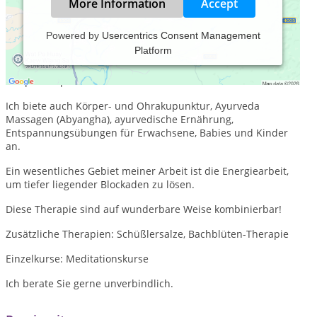
More Information
Accept
Powered by
Usercentrics Consent Management
Platform
Meine Praxis befindet sich in Heidelberg/Neuenheim am
Neckar. Die klassische Homöopathie ist meine
Haupttherapie.
Ich biete auch Körper- und Ohrakupunktur, Ayurveda
Massagen (Abyangha), ayurvedische Ernährung,
Entspannungsübungen für Erwachsene, Babies und Kinder
an.
Ein wesentliches Gebiet meiner Arbeit ist die Energiearbeit,
um tiefer liegender Blockaden zu lösen.
Diese Therapie sind auf wunderbare Weise kombinierbar!
Zusätzliche Therapien: Schüßlersalze, Bachblüten-Therapie
Einzelkurse: Meditationskurse
Ich berate Sie gerne unverbindlich.