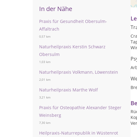
Te
In der Nähe
Le
Praxis für Gesundheit Obersulm-
Tr
Affaltrach
Cr
0,57 km
Ta
Naturheilpraxis Kerstin Schwarz
Wi
Obersulm
Ps
1,03 km
Arb
Naturheilpraxis Volkmann, Löwenstein
We
2,01 km
Br
Naturheilpraxis Marthe Wolf
3,21 km
Be
Praxis für Osteopathie Alexander Steger
Rü
Weinsberg
Ko
Ve
7,30 km
Heilpraxis-Naturrepublik in Wüstenrot