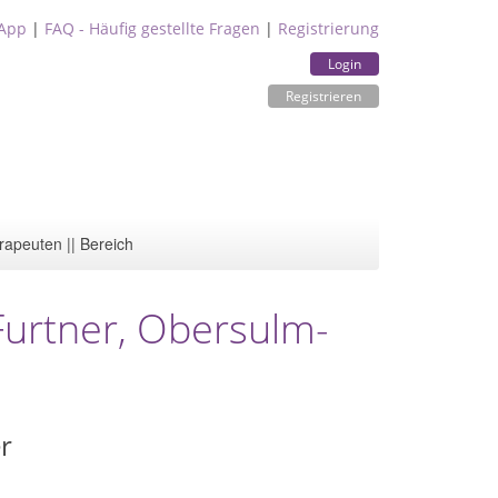
App
|
FAQ - Häufig gestellte Fragen
|
Registrierung
Login
Registrieren
rapeuten || Bereich
-Furtner, Obersulm-
r