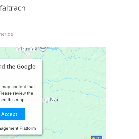
altrach
ner.de
ad the Google
d map content that
 Please review the
 see this map.
Accept
nagement Platform