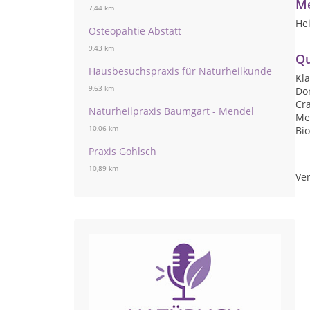
Me
7,44 km
Hei
Osteopahtie Abstatt
9,43 km
Qu
Hausbesuchspraxis für Naturheilkunde
Kl
9,63 km
Do
Cr
Naturheilpraxis Baumgart - Mendel
Me
10,06 km
Bio
Praxis Gohlsch
10,89 km
Ver