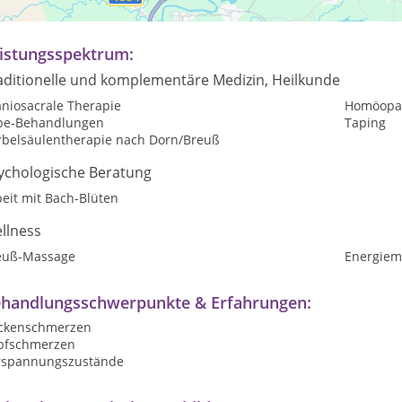
rmine nach Vereinbarung
istungsspektrum:
aditionelle und komplementäre Medizin, Heilkunde
aniosacrale Therapie
Homöopat
pe-Behandlungen
Taping
rbelsäulentherapie nach Dorn/Breuß
ychologische Beratung
eit mit Bach-Blüten
llness
euß-Massage
Energiem
handlungsschwerpunkte & Erfahrungen:
ckenschmerzen
pfschmerzen
rspannungszustände