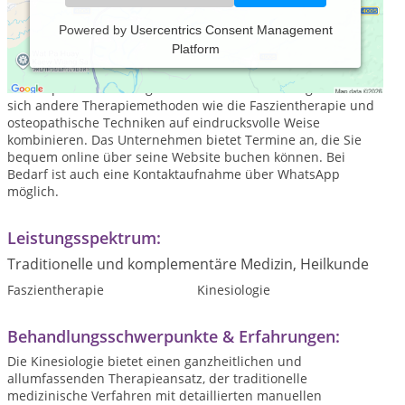
Powered by
Usercentrics Consent Management
Platform
Heilpraktiker Rogon - Kinesiologie ist eine naturheilkundliche
Praxis für Kinder, Erwachsene und Tiere mit dem
Schwerpunkt Kinesiologie. Mit Hilfe der Kinesiologie lassen
sich andere Therapiemethoden wie die Faszientherapie und
osteopathische Techniken auf eindrucksvolle Weise
kombinieren. Das Unternehmen bietet Termine an, die Sie
bequem online über seine Website buchen können. Bei
Bedarf ist auch eine Kontaktaufnahme über WhatsApp
möglich.
Leistungsspektrum:
Traditionelle und komplementäre Medizin, Heilkunde
Faszientherapie
Kinesiologie
Behandlungsschwerpunkte & Erfahrungen:
Die Kinesiologie bietet einen ganzheitlichen und
allumfassenden Therapieansatz, der traditionelle
medizinische Verfahren mit detaillierten manuellen