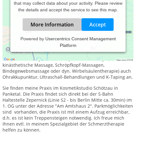
that may collect data about your activity. Please review
the details and accept the service to see this map.
More Information
Accept
Powered by
Usercentrics Consent Management
Platform
In meiner Schmerztherapie Praxis in Panketal bei Berlin biete
ich als Heilpraktiker seit 2011 neben verschiedenen
manuellen Therapiemethoden (z.B. Dorn Therapie,
kinästhetische Massage, Schröpfkopf-Massagen,
Bindegewebsmassage oder dyn. Wirbelsäulentherapie) auch
Ohrakkupunktur, Ultraschall-Behandlungen und K-Taping an.
Sie finden meine Praxis im Kosmetikstudio Schötzau in
Panketal. Die Praxis findet sich direkt bei der S-Bahn
Haltestelle Zepernick (Linie S2 - bis Berlin Mitte ca. 30min) im
1. OG unter der Adresse "Am Amtshaus 2". Parkmöglichkeiten
sind vorhanden, die Praxis ist mit einem Aufzug erreichbar,
d.h. es ist kein Treppensteigen notwendig. Ich freue mich
Ihnen evtl. in meinem Spezialgebiet der Schmerztherapie
helfen zu können.