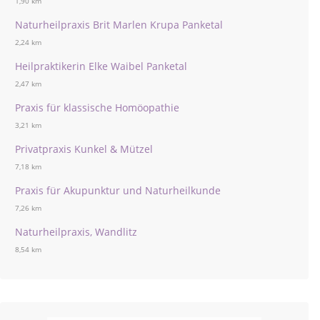
1,90 km
Naturheilpraxis Brit Marlen Krupa Panketal
2,24 km
Heilpraktikerin Elke Waibel Panketal
2,47 km
Praxis für klassische Homöopathie
3,21 km
Privatpraxis Kunkel & Mützel
7,18 km
Praxis für Akupunktur und Naturheilkunde
7,26 km
Naturheilpraxis, Wandlitz
8,54 km