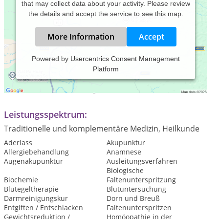
that may collect data about your activity. Please review
the details and accept the service to see this map.
More Information
Accept
Powered by
Usercentrics Consent Management
Platform
Praxiszeiten:
Termine nach Vereinbarung
Leistungsspektrum:
Traditionelle und komplementäre Medizin, Heilkunde
Aderlass
Akupunktur
Allergiebehandlung
Anamnese
Augenakupunktur
Ausleitungsverfahren
Biologische
Biochemie
Faltenunterspritzung
Blutegeltherapie
Blutuntersuchung
Darmreinigungskur
Dorn und Breuß
Entgiften / Entschlacken
Faltenunterspritzen
Gewichtsreduktion /
Homöopathie in der