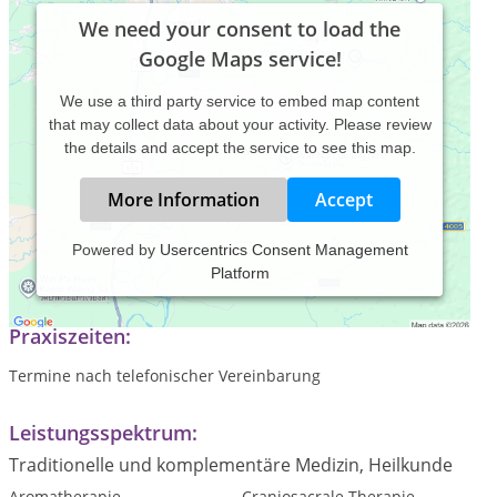
We need your consent to load the
Google Maps service!
We use a third party service to embed map content
that may collect data about your activity. Please review
the details and accept the service to see this map.
More Information
Accept
Powered by
Usercentrics Consent Management
Platform
Heilkunst Barbara Treffert Heilpraktikerin & Apothekerin
Praxiszeiten:
Termine nach telefonischer Vereinbarung
Leistungsspektrum:
Traditionelle und komplementäre Medizin, Heilkunde
Aromatherapie
Craniosacrale Therapie