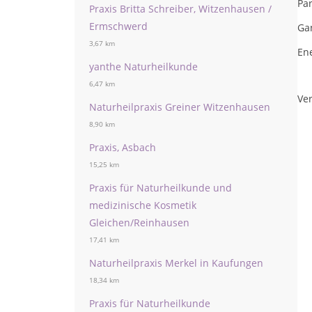
Par
Praxis Britta Schreiber, Witzenhausen /
Ermschwerd
Ga
3,67 km
En
yanthe Naturheilkunde
6,47 km
Ver
Naturheilpraxis Greiner Witzenhausen
8,90 km
Praxis, Asbach
15,25 km
Praxis für Naturheilkunde und
medizinische Kosmetik
Gleichen/Reinhausen
17,41 km
Naturheilpraxis Merkel in Kaufungen
18,34 km
Praxis für Naturheilkunde