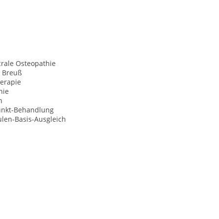
crale Osteopathie
 Breuß
herapie
hie
n
unkt-Behandlung
len-Basis-Ausgleich