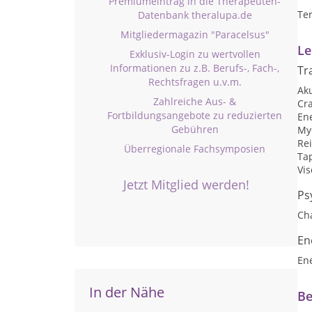
Premiumeintrag in die Therapeuten-
Te
Datenbank theralupa.de
Mitgliedermagazin "Paracelsus"
Le
Exklusiv-Login zu wertvollen
Informationen zu z.B. Berufs-, Fach-,
Tr
Rechtsfragen u.v.m.
Ak
Zahlreiche Aus- &
Cr
Fortbildungsangebote zu reduzierten
En
Gebühren
My
Rei
Überregionale Fachsymposien
Ta
Vis
Jetzt Mitglied werden!
Ps
Ch
En
En
In der Nähe
Be