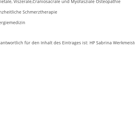
ietale, Viszerale,Craniosacrale und Myofasziale Osteopathie
nzheitliche Schmerztherapie
ergiemedizin
antwortlich für den Inhalt des Eintrages ist: HP Sabrina Werkmeist