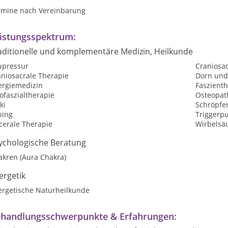
rmine nach Vereinbarung
istungsspektrum:
aditionelle und komplementäre Medizin, Heilkunde
upressur
Craniosa
aniosacrale Therapie
Dorn und
ergiemedizin
Faszient
ofaszialtherapie
Osteopat
ki
Schröpfe
ping
Triggerp
cerale Therapie
Wirbelsäu
ychologische Beratung
akren (Aura Chakra)
ergetik
ergetische Naturheilkunde
handlungsschwerpunkte & Erfahrungen: