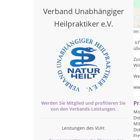
Verband Unabhängiger
Als
un
Heilpraktiker e.V.
Im 
Ich
üb
Zu
Wi
We
ww
Pr
Werden Sie Mitglied und profitieren Sie
von den
Verbands-
Leistungen.
Mon
Die
Mit
Leistungen des VUH:
Don
Fre