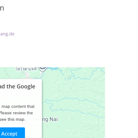
en
lang.de
ad the Google
d map content that
 Please review the
 see this map.
Accept