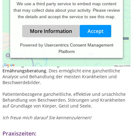
We use a third party service to embed map content
that may collect data about your activity. Please review
the details and accept the service to see this map.
More Information
Accept
Powered by
Usercentrics Consent Management
Platform
Die Naturheilwerkstatt verbindet neuste
Energiemedizin
mit
klassischen naturheilkundlichen Behandlungsmethoden
,
psychologischem Coaching
sowie
Präventions-und
Ernährungsberatung
. Dies ermöglicht eine ganzheitliche
Analyse und Behandlung der meisten Krankheiten und
Beschwerdebilder.
Patientenbezogene ganzheitliche, effektive und ursächliche
Behandlung von Beschwerden, Störungen und Krankheiten
auf Grundlage von Körper, Geist und Seele.
Ich freue mich darauf Sie kennenzulernen!
Praxiszeiten: