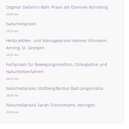
Dagmar Sieberns-Bähr Praxis am Ebensee Nürnberg
22,89 km
Naturheilpraxis
23,22 km
Heilpraktiker- und Massagepraxis Hannes Uhrmann,
Anning, St. Georgen
24,97 km
Fachpraxis für Bewegungsmedizin, Osteopathie und
Naturheilverfahren
26,53 km
Naturheilpraxis Stollberg/Beckus Bad Langensalza
28,09 km
Naturheilpraxis Sarah Trieschmann, Heringen
29,53 km