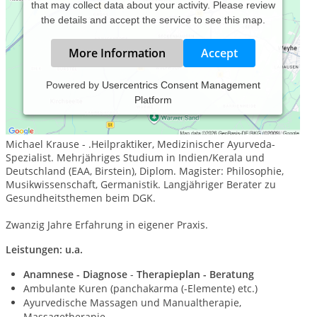
that may collect data about your activity. Please review
the details and accept the service to see this map.
More Information
Accept
Powered by
Usercentrics Consent Management
Platform
Ayurveda Naturheilpraxis Marburg/ Gießen - Ayurveda-
Medizin
Michael Krause - .Heilpraktiker, Medizinischer Ayurveda-
Spezialist. Mehrjähriges Studium in Indien/Kerala und
Deutschland (EAA, Birstein), Diplom. Magister: Philosophie,
Musikwissenschaft, Germanistik. Langjähriger Berater zu
Gesundheitsthemen beim DGK.
Zwanzig Jahre Erfahrung in eigener Praxis.
Leistungen: u.a.
Anamnese - Diagnose
-
Therapieplan - Beratung
Ambulante Kuren (panchakarma (-Elemente) etc.)
Ayurvedische Massagen und Manualtherapie,
Massagetherapie