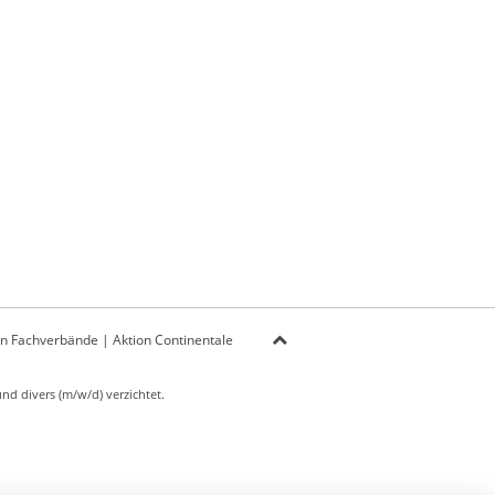
on Fachverbände
|
Aktion Continentale
d divers (m/w/d) verzichtet.