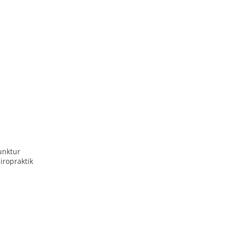
nktur
iropraktik