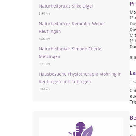
Pr
Naturheilpraxis Silke Digel
Mon
3,94 km
Mon
Naturheilpraxis Kemmler-Weber
Die
Die
Reutlingen
Mit
4,56 km
Mit
Don
Naturheilpraxis Simone Eberle,
Metzingen
nu
5,21 km
Le
Hausbesuche Physiotherapie Möhring in
Tr
Reutlingen und Tübingen
5,84 km
Chi
Rü
Tr
Be
Am