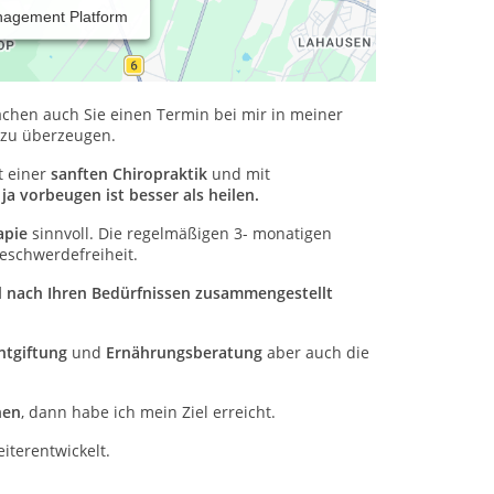
nagement Platform
kentherapien Ihre Beschwerden loswerden.
Als
ktik und Massagen
, die vielen meiner Patienten
achen auch Sie einen Termin bei mir in meiner
 zu überzeugen.
t einer
sanften Chiropraktik
und mit
ja vorbeugen ist besser als heilen.
apie
sinnvoll. Die regelmäßigen 3- monatigen
Beschwerdefreiheit.
ll nach Ihren Bedürfnissen zusammengestellt
ntgiftung
und
Ernährungsberatung
aber auch die
hen
, dann habe ich mein Ziel erreicht.
iterentwickelt.