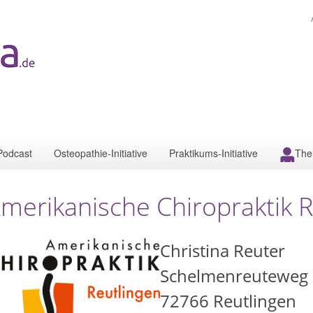
Podcast
Osteopathie-Initiative
Praktikums-Initiative
The
merikanische Chiropraktik R
Christina Reuter
Schelmenreuteweg
72766
Reutlingen