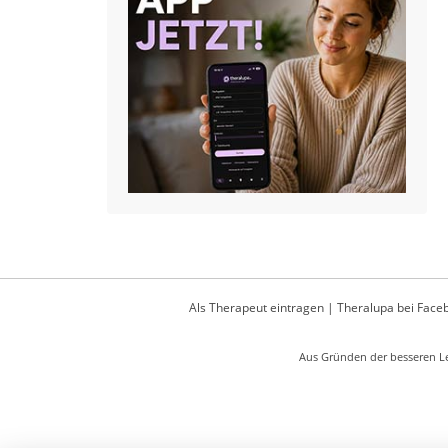
Als Therapeut eintragen
|
Theralupa bei Face
Aus Gründen der besseren Le