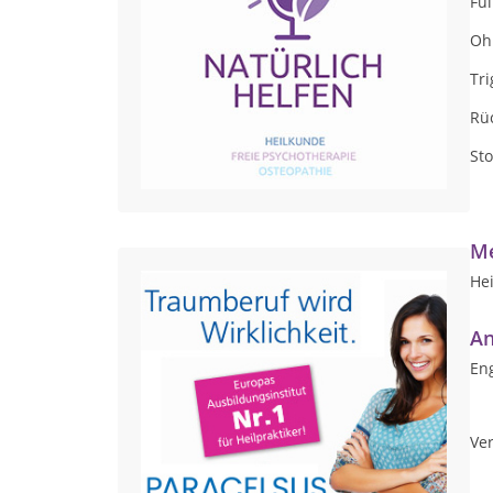
Ful
Oh
Tri
Rü
St
Me
Hei
An
Eng
Ver