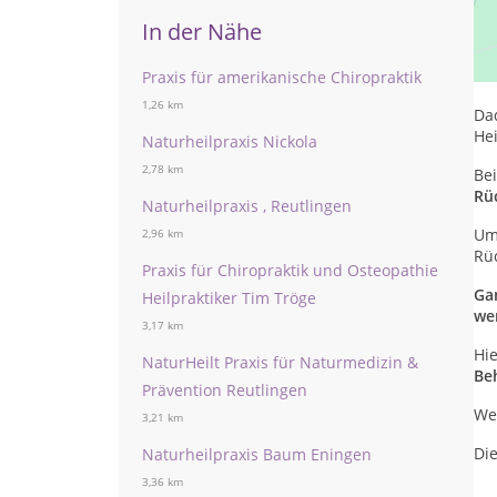
In der Nähe
Si
Hei
seh
Praxis für amerikanische Chiropraktik
1,26 km
Da
Hei
Naturheilpraxis Nickola
2,78 km
Bei
Rü
Naturheilpraxis , Reutlingen
Um 
2,96 km
Rü
Praxis für Chiropraktik und Osteopathie
Ga
Heilpraktiker Tim Tröge
we
3,17 km
Hi
NaturHeilt Praxis für Naturmedizin &
Be
Prävention Reutlingen
We
3,21 km
Di
Naturheilpraxis Baum Eningen
3,36 km