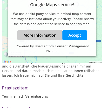
Google Maps service!
We use a third party service to embed map content
that may collect data about your activity. Please review
the details and accept the service to see this map.
More Information
Accept
Powered by
Usercentrics Consent Management
Platform
Meine Tätigkeit als Heilpraktikerin verstehe ich als
ganzheitliche Beratung und Begleitung vor allem für Frauen
und Paare. Hintergründe von frauentypischen Symptomen
und die ganzheitliche Frauengesundheit liegen mir am
Herzen und daran möchte ich meine Patientinnen teilhaben
lassen. Ich freue mich auf Sie und Ihre Geschichte!
Praxiszeiten:
Termine nach Vereinbarung