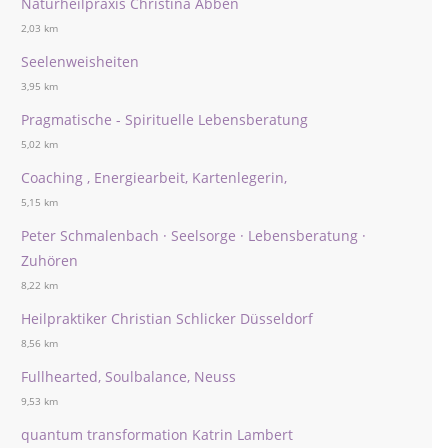
Naturheilpraxis Christina Abben
2,03 km
Seelenweisheiten
3,95 km
Pragmatische - Spirituelle Lebensberatung
5,02 km
Coaching , Energiearbeit, Kartenlegerin,
5,15 km
Peter Schmalenbach · Seelsorge · Lebensberatung ·
Zuhören
8,22 km
Heilpraktiker Christian Schlicker Düsseldorf
8,56 km
Fullhearted, Soulbalance, Neuss
9,53 km
quantum transformation Katrin Lambert