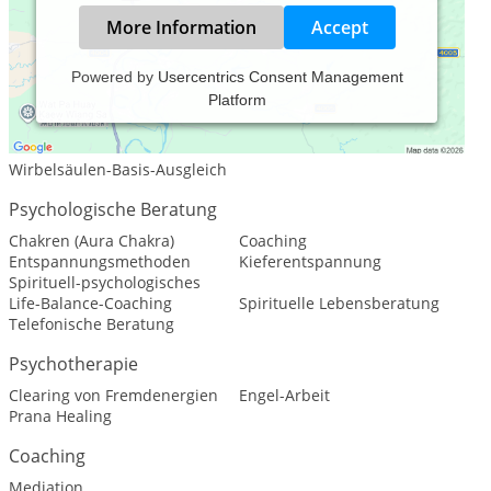
More Information
Accept
Powered by
Usercentrics Consent Management
Platform
Leistungsspektrum:
Traditionelle und komplementäre Medizin, Heilkunde
Wirbelsäulen-Basis-Ausgleich
Psychologische Beratung
Chakren (Aura Chakra)
Coaching
Entspannungsmethoden
Kieferentspannung
Spirituell-psychologisches
Life-Balance-Coaching
Spirituelle Lebensberatung
Telefonische Beratung
Psychotherapie
Clearing von Fremdenergien
Engel-Arbeit
Prana Healing
Coaching
Mediation