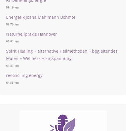
FarbenKlangEnergie
59,19 km
Energetik Joana Mählmann Bohmte
59,70 km
Naturheilpraxis Hannover
60,61 km
Spirit Healing ~ alternative Heilmethoden ~ begleitendes
Malen ~ Wellness ~ Entspannung
61,87 km
reconciling energy
64,53 km