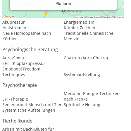
Platform
Leistungsspektrum:
Traditionelle und komplementäre Medizin, Heilkunde
Akupressur
Energiemedizin
Heilströmen
Körbler-Zeichen
Neue Homöopathie nach
Traditionelle Chinesische
Körbler
Medizin
Psychologische Beratung
Aura-Soma
Chakren (Aura Chakra)
EFT - Klopfakupressur -
Emotional Freedom
Techniques
Systemaufstellung
Psychotherapie
Meridian-Energie-Techniken
EFT-Therapie
nach Franke
Seelenarbeit Mensch und Tier
Spirituelle Heilung
Systemische Aufstellungen
Tierheilkunde
Arbeit mit Bach-Blüten für