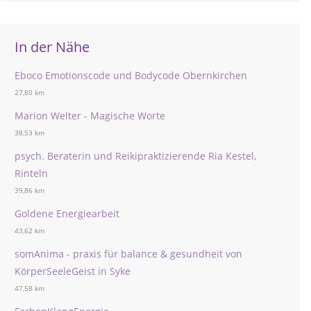
In der Nähe
Eboco Emotionscode und Bodycode Obernkirchen
27,80 km
Marion Welter - Magische Worte
38,53 km
psych. Beraterin und Reikipraktizierende Ria Kestel,
Rinteln
39,86 km
Goldene Energiearbeit
43,62 km
somAnima - praxis für balance & gesundheit von
KörperSeeleGeist in Syke
47,58 km