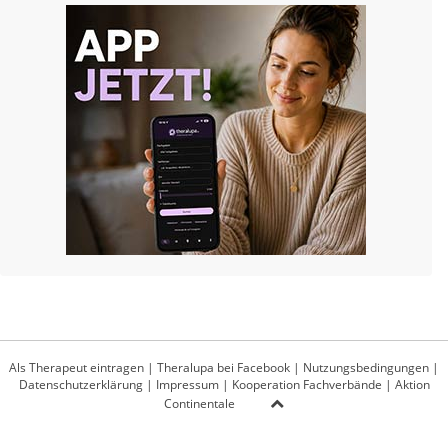
Als Therapeut eintragen
|
Theralupa bei Facebook
|
Nutzungsbedingungen
|
Datenschutzerklärung
|
Impressum
|
Kooperation Fachverbände
|
Aktion
Continentale