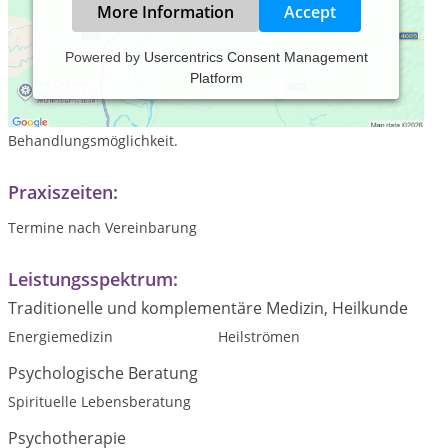
More Information
Accept
Powered by
Usercentrics Consent Management
Platform
Ich biete schamanische Behandlungen bei körperlichen und
geistigen Krankheiten an.
Die Schwere der Krankheit hat keinen Einfluss auf die
Behandlungsmöglichkeit.
Praxiszeiten:
Termine nach Vereinbarung
Leistungsspektrum:
Traditionelle und komplementäre Medizin, Heilkunde
Energiemedizin
Heilströmen
Psychologische Beratung
Spirituelle Lebensberatung
Psychotherapie