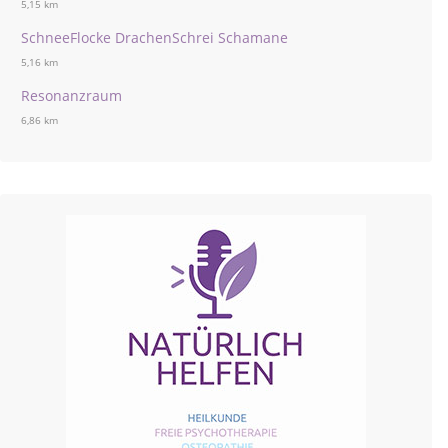
5,15 km
SchneeFlocke DrachenSchrei Schamane
5,16 km
Resonanzraum
6,86 km