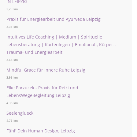
IN LEIPZIG
2,29 km
Praxis für Energiearbeit und Ayurveda Leipzig
3,31 km
Intuitives Life Coaching | Medium | Spirituelle
Lebensberatung | Kartenlegen | Emotional-, Körper-,
Trauma- und Energiearbeit
3,68 km
Mindful Grace für innere Ruhe Leipzig
3,96 km
Elke Porzucek - Praxis für Reiki und
LebensWegeBegleitung Leipzig
4,38 km
Seelenglueck
4,75 km
Fühl' Dein Human Design, Leipzig