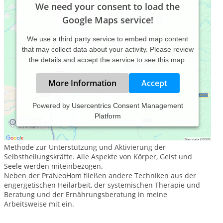
We need your consent to load the
Google Maps service!
We use a third party service to embed map content
that may collect data about your activity. Please review
the details and accept the service to see this map.
More Information
Accept
Powered by
Usercentrics Consent Management
Platform
In meiner ganzheitlichen Beratungspraxis arbeite ich
überwiegend mit der PraNeoHom®-Methode nach Layena
Bassols Rheinfelder - "Gesund mit Zeichen". Dies ist eine
Methode zur Unterstützung und Aktivierung der
Selbstheilungskräfte. Alle Aspekte von Körper, Geist und
Seele werden miteinbezogen.
Neben der PraNeoHom fließen andere Techniken aus der
engergetischen Heilarbeit, der systemischen Therapie und
Beratung und der Ernährungsberatung in meine
Arbeitsweise mit ein.