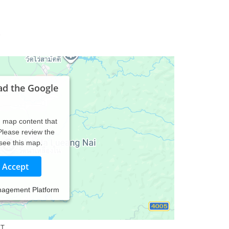
e
ad the Google
d map content that
 Please review the
 see this map.
Accept
nagement Platform
 T.