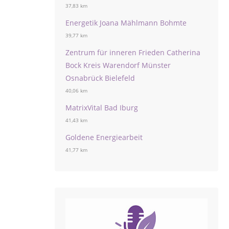
37,83 km
Energetik Joana Mählmann Bohmte
39,77 km
Zentrum für inneren Frieden Catherina
Bock Kreis Warendorf Münster
Osnabrück Bielefeld
40,06 km
MatrixVital Bad Iburg
41,43 km
Goldene Energiearbeit
41,77 km