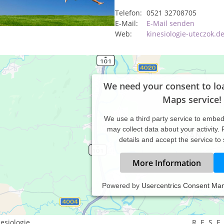
Telefon:
0521 32708705
E-Mail:
E-Mail senden
Web:
kinesiologie-uteczok.d
We need your consent to lo
Maps service!
We use a third party service to embe
may collect data about your activity.
details and accept the service to
More Information
Powered by
Usercentrics Consent Ma
istungsspektrum:
aditionelle und komplementäre Medizin, Heilkunde
esiologie
R. E. S. E.