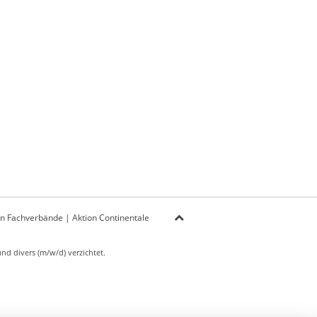
on Fachverbände
|
Aktion Continentale
d divers (m/w/d) verzichtet.