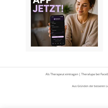
Als Therapeut eintragen
|
Theralupa bei Face
Aus Gründen der besseren Le