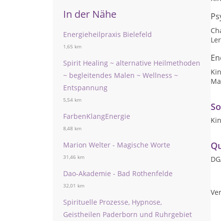
In der Nähe
Ps
Ch
Energieheilpraxis Bielefeld
Ler
1,65 km
En
Spirit Healing ~ alternative Heilmethoden
Kin
~ begleitendes Malen ~ Wellness ~
Ma
Entspannung
5,54 km
So
FarbenKlangEnergie
Kin
8,48 km
Qu
Marion Welter - Magische Worte
31,46 km
DGA
Dao-Akademie - Bad Rothenfelde
32,01 km
Ver
Spirituelle Prozesse, Hypnose,
Geistheilen Paderborn und Ruhrgebiet