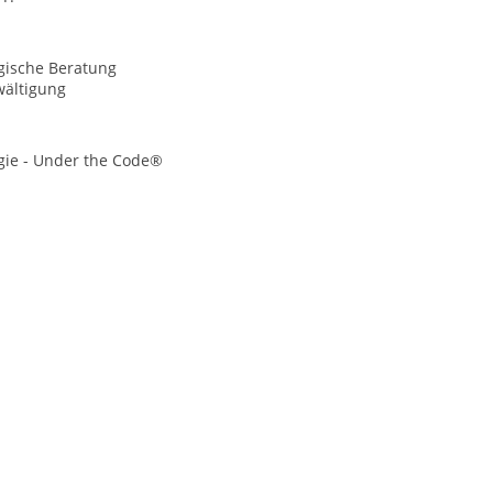
gische Beratung
wältigung
gie - Under the Code®