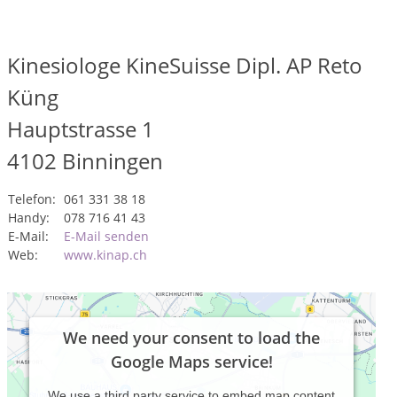
Kinesiologe KineSuisse Dipl. AP Reto
Küng
Hauptstrasse 1
4102
Binningen
Telefon:
061 331 38 18
Handy:
078 716 41 43
E-Mail:
E-Mail senden
Web:
www.kinap.ch
We need your consent to load the
Google Maps service!
We use a third party service to embed map content