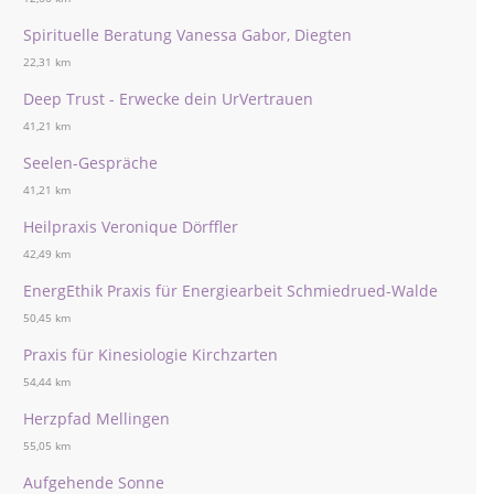
Spirituelle Beratung Vanessa Gabor, Diegten
22,31 km
Deep Trust - Erwecke dein UrVertrauen
41,21 km
Seelen-Gespräche
41,21 km
Heilpraxis Veronique Dörffler
42,49 km
EnergEthik Praxis für Energiearbeit Schmiedrued-Walde
50,45 km
Praxis für Kinesiologie Kirchzarten
54,44 km
Herzpfad Mellingen
55,05 km
Aufgehende Sonne