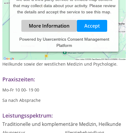
that may collect data about your activity. Please review
the details and accept the service to see this map.
More Information
Accept
Powered by
Usercentrics Consent Management
Platform
Kinesiologie/Angewandte Physiologie ist eine Ergänzung zur
Schulmedizin, arbeitet ganzheitlich und integriert
Erkentnisse der traditionellen chinesischen und tibetischen
Heilkunde sowie der westlichen Medizin und Psychologie.
Praxiszeiten:
Mo-Fr 10 00- 19 00
Sa nach Absprache
Leistungsspektrum:
Traditionelle und komplementäre Medizin, Heilkunde
Akupressur
Allergiebehandlung