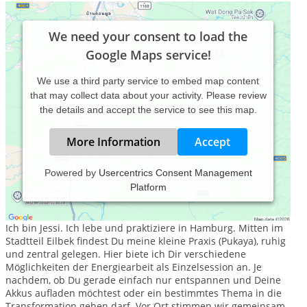
We need your consent to load the
Google Maps service!
We use a third party service to embed map content
that may collect data about your activity. Please review
the details and accept the service to see this map.
More Information
Accept
Powered by
Usercentrics Consent Management
Platform
Hallo und herzlich willkommen auf meinem Therapeuten-
Profil.
Ich bin Jessi. Ich lebe und praktiziere in Hamburg. Mitten im
Stadtteil Eilbek findest Du meine kleine Praxis (Pukaya), ruhig
und zentral gelegen. Hier biete ich Dir verschiedene
Möglichkeiten der Energiearbeit als Einzelsession an. Je
nachdem, ob Du gerade einfach nur entspannen und Deine
Akkus aufladen möchtest oder ein bestimmtes Thema in die
Transformation gehen darf. Vor Ort stimmen wir gemeinsam