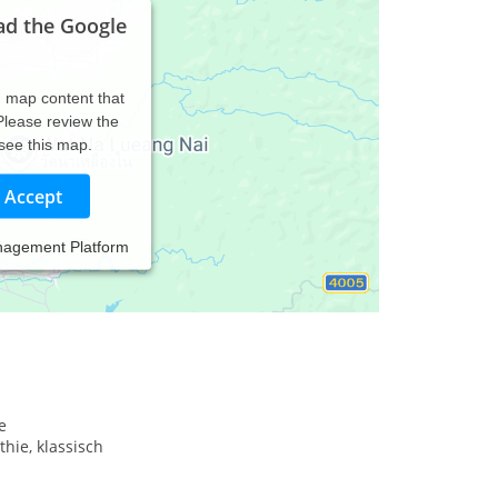
ad the Google
d map content that
 Please review the
 see this map.
Accept
nagement Platform
e
hie, klassisch