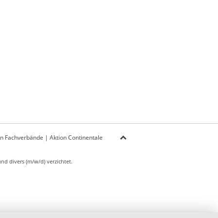
on Fachverbände
|
Aktion Continentale
d divers (m/w/d) verzichtet.