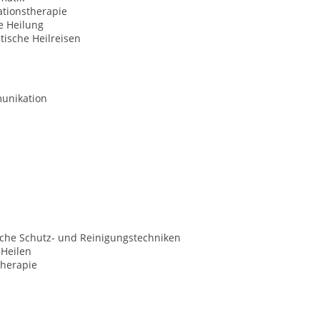
ationstherapie
le Heilung
ische Heilreisen
unikation
sche Schutz- und Reinigungstechniken
 Heilen
herapie