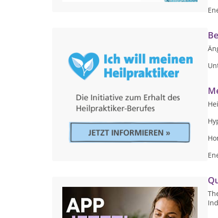
En
Be
Än
Un
Me
Hei
Hy
Ho
Ene
Qu
Th
Ind