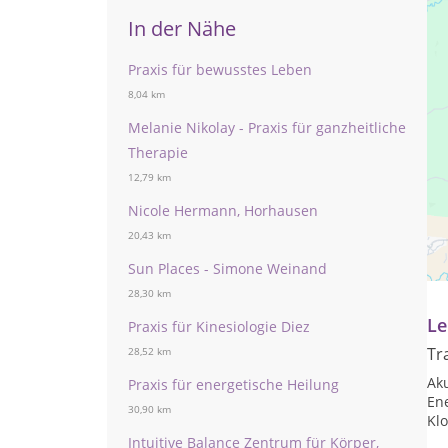
In der Nähe
Praxis für bewusstes Leben
8,04 km
Melanie Nikolay - Praxis für ganzheitliche
Therapie
12,79 km
Nicole Hermann, Horhausen
Pr
20,43 km
Sun Places - Simone Weinand
Di
28,30 km
Le
Praxis für Kinesiologie Diez
Tr
28,52 km
Ak
Praxis für energetische Heilung
En
30,90 km
Kl
Intuitive Balance Zentrum für Körper,