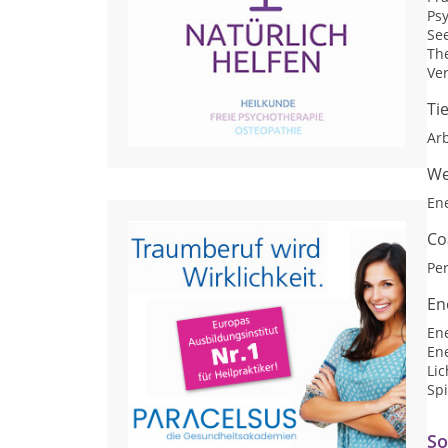
Ps
Se
Th
Ve
Ti
Arb
We
En
Co
Per
En
En
En
Lic
Spi
So