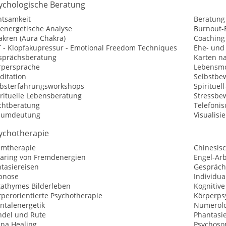
ychologische Beratung
htsamkeit
Beratung
oenergetische Analyse
Burnout-
akren (Aura Chakra)
Coaching
T - Klopfakupressur - Emotional Freedom Techniques
Ehe- und
sprächsberatung
Karten n
rpersprache
Lebensmo
ditation
Selbstbew
lbsterfahrungsworkshops
Spirituel
irituelle Lebensberatung
Stressbe
chtberatung
Telefoni
aumdeutung
Visualisi
ychotherapie
emtherapie
Chinesis
earing von Fremdenergien
Engel-Arb
tasiereisen
Gespräch
pnose
Individua
tathymes Bilderleben
Kognitive
perorientierte Psychotherapie
Körperps
ntalenergetik
Numerolo
ndel und Rute
Phantasi
ana Healing
Psychoso