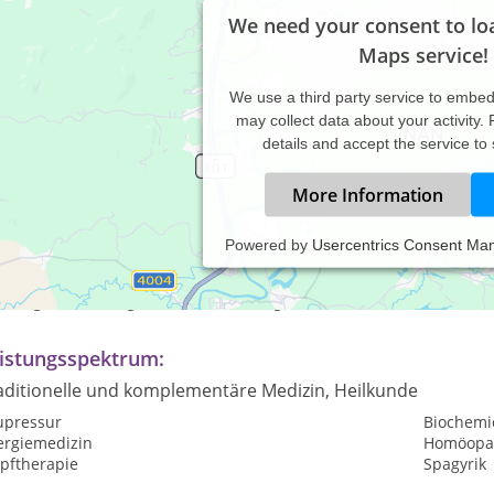
We need your consent to lo
Maps service!
We use a third party service to embe
may collect data about your activity.
details and accept the service to
More Information
Powered by
Usercentrics Consent Ma
axiszeiten:
enstag bis Samstag nach Vereinbarung
istungsspektrum:
aditionelle und komplementäre Medizin, Heilkunde
upressur
Biochemi
ergiemedizin
Homöopat
opftherapie
Spagyrik