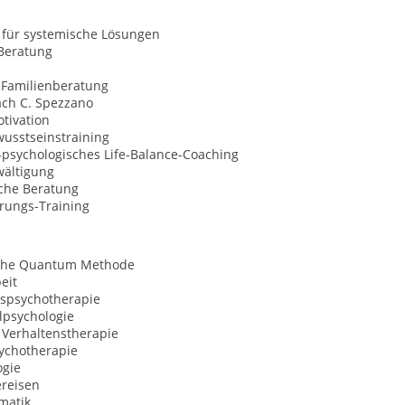
 für systemische Lösungen
Beratung
 Familienberatung
ach C. Spezzano
tivation
usstseinstraining
l-psychologisches Life-Balance-Coaching
wältigung
sche Beratung
erungs-Training
che Quantum Methode
eit
spsychotherapie
lpsychologie
 Verhaltenstherapie
ychotherapie
gie
ereisen
matik