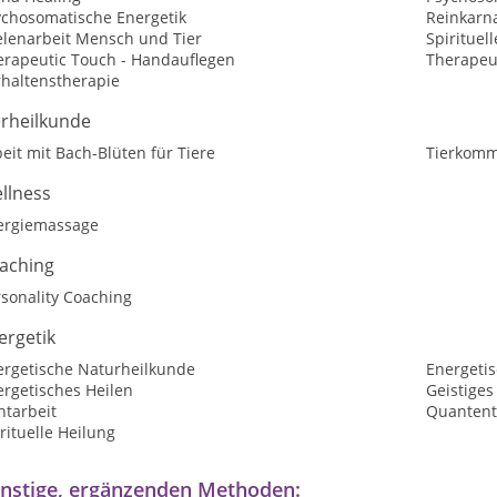
ychosomatische Energetik
Reinkarn
elenarbeit Mensch und Tier
Spirituel
erapeutic Touch - Handauflegen
Therapeut
rhaltenstherapie
erheilkunde
eit mit Bach-Blüten für Tiere
Tierkomm
llness
ergiemassage
aching
sonality Coaching
ergetik
ergetische Naturheilkunde
Energeti
ergetisches Heilen
Geistiges
htarbeit
Quantent
rituelle Heilung
nstige, ergänzenden Methoden: