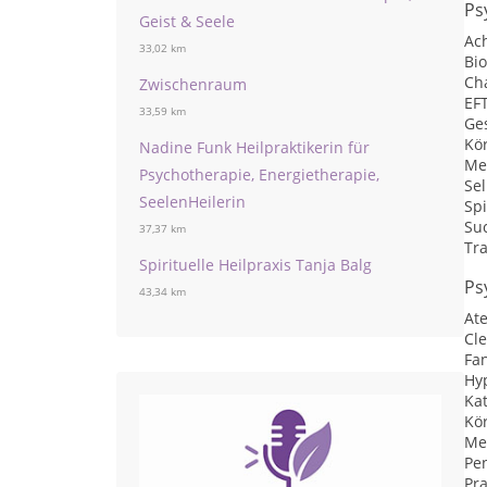
Ps
Geist & Seele
Ac
33,02 km
Bi
Ch
Zwischenraum
EF
33,59 km
Ge
Kö
Nadine Funk Heilpraktikerin für
Me
Psychotherapie, Energietherapie,
Se
SeelenHeilerin
Sp
Su
37,37 km
Tr
Spirituelle Heilpraxis Tanja Balg
Ps
43,34 km
At
Cl
Fan
Hy
Ka
Kör
Me
Pe
Pr