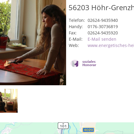
56203
Höhr-Grenz
Telefon:
02624-9435940
Handy:
0176-30736819
Fax:
02624-9435920
E-Mail:
E-Mail senden
Web:
www.energetisches-he