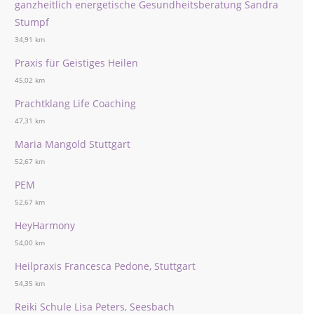
ganzheitlich energetische Gesundheitsberatung Sandra
Stumpf
34,91 km
Praxis für Geistiges Heilen
45,02 km
Prachtklang Life Coaching
47,31 km
Maria Mangold Stuttgart
52,67 km
PEM
52,67 km
HeyHarmony
54,00 km
Heilpraxis Francesca Pedone, Stuttgart
54,35 km
Reiki Schule Lisa Peters, Seesbach