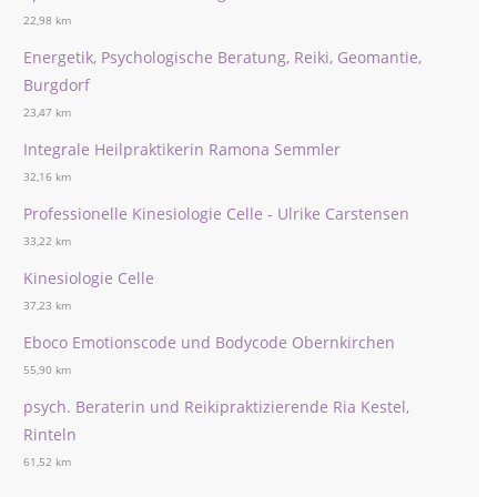
22,98 km
Energetik, Psychologische Beratung, Reiki, Geomantie,
Burgdorf
23,47 km
Integrale Heilpraktikerin Ramona Semmler
32,16 km
Professionelle Kinesiologie Celle - Ulrike Carstensen
33,22 km
Kinesiologie Celle
37,23 km
Eboco Emotionscode und Bodycode Obernkirchen
55,90 km
psych. Beraterin und Reikipraktizierende Ria Kestel,
Rinteln
61,52 km