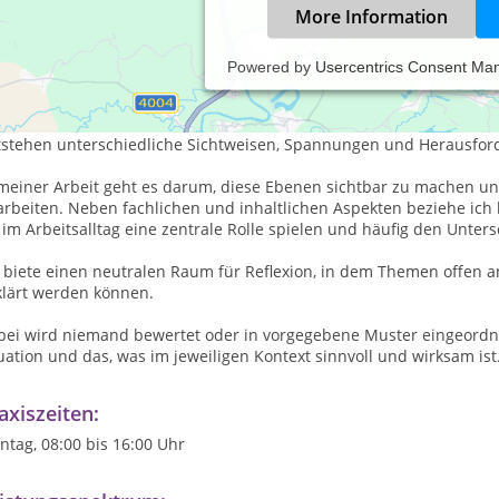
More Information
Powered by
Usercentrics Consent Ma
ine Haltung und Philosophie
der Mensch bringt eigene Perspektiven, Erfahrungen, Denkweisen u
tstehen unterschiedliche Sichtweisen, Spannungen und Herausfo
 meiner Arbeit geht es darum, diese Ebenen sichtbar zu machen un
arbeiten. Neben fachlichen und inhaltlichen Aspekten beziehe ich
 im Arbeitsalltag eine zentrale Rolle spielen und häufig den Unte
h biete einen neutralen Raum für Reflexion, in dem Themen offen 
klärt werden können.
bei wird niemand bewertet oder in vorgegebene Muster eingeordne
uation und das, was im jeweiligen Kontext sinnvoll und wirksam ist
axiszeiten:
tag, 08:00 bis 16:00 Uhr