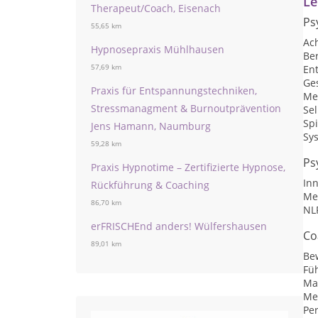
Le
Therapeut/Coach, Eisenach
Ps
55,65 km
Ac
Hypnosepraxis Mühlhausen
Be
57,69 km
En
Ge
Praxis für Entspannungstechniken,
Me
Stressmanagment & Burnoutprävention
Se
Sp
Jens Hamann, Naumburg
Sy
59,28 km
Ps
Praxis Hypnotime – Zertifizierte Hypnose,
Inn
Rückführung & Coaching
Me
86,70 km
NLP
erFRISCHEnd anders! Wülfershausen
Co
89,01 km
Be
Fü
Ma
Me
Per