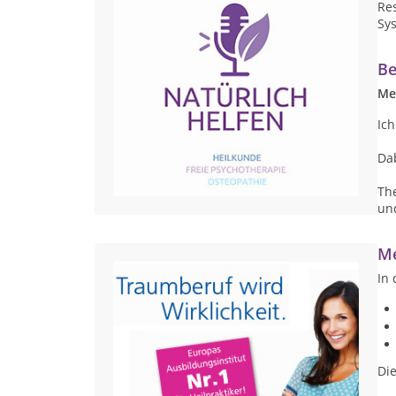
Res
Sy
Be
Me
Ich
Da
Th
un
Me
In
Die