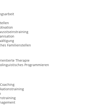
ngsarbeit
tellen
tivation
usstseinstraining
anisation
wältigung
hes Familienstellen
ientierte Therapie
olinguistisches Programmieren
 Coaching
ationstraining
n
nstraining
anagement