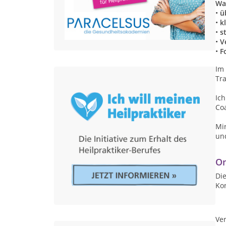
Wa
•
üb
•
kl
•
st
•
Ve
•
Fo
Im
Tr
Ich
Co
Mi
un
On
Die
Ko
Ver