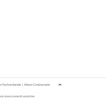
on Fachverbände
|
Aktion Continentale
d divers (m/w/d) verzichtet.