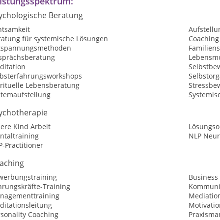
istungsspektrum:
ychologische Beratung
htsamkeit
Aufstellu
ratung für systemische Lösungen
Coaching
tspannungsmethoden
Familiens
sprächsberatung
Lebensmo
ditation
Selbstbew
lbsterfahrungsworkshops
Selbstorg
irituelle Lebensberatung
Stressbe
stemaufstellung
Systemisc
ychotherapie
ere Kind Arbeit
Lösungsor
ntaltraining
NLP Neur
-Practitioner
aching
werbungstraining
Business
hrungskräfte-Training
Kommunik
nagementtraining
Mediatio
ditationsleitung
Motivatio
sonality Coaching
Praxism