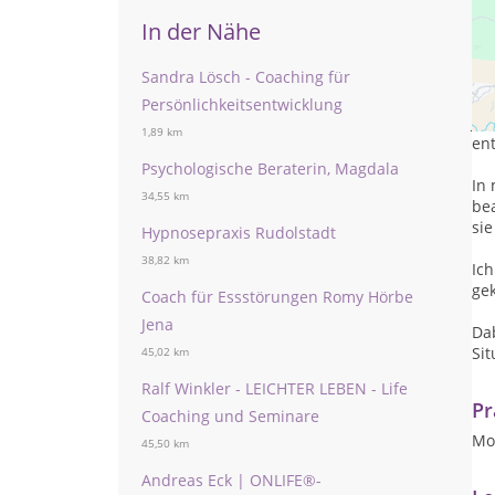
In der Nähe
Sandra Lösch - Coaching für
Me
Persönlichkeitsentwicklung
Je
1,89 km
en
Psychologische Beraterin, Magdala
In
34,55 km
be
sie
Hypnosepraxis Rudolstadt
38,82 km
Ic
ge
Coach für Essstörungen Romy Hörbe
Jena
Da
Sit
45,02 km
Ralf Winkler - LEICHTER LEBEN - Life
Pr
Coaching und Seminare
Mon
45,50 km
Andreas Eck | ONLIFE®-