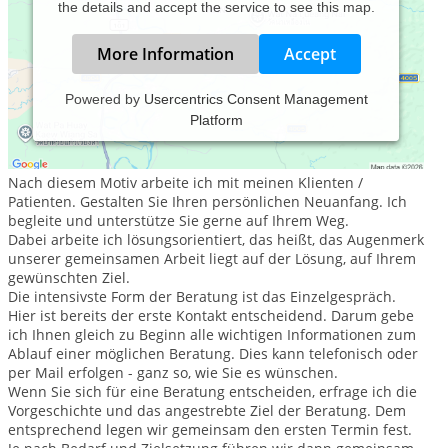
the details and accept the service to see this map.
More Information
Accept
Powered by
Usercentrics Consent Management
Platform
Das Glück deines Lebens hängt von der Beschaffenheit
deiner Gedanken ab.(Mark Aurel)
Nach diesem Motiv arbeite ich mit meinen Klienten /
Patienten. Gestalten Sie Ihren persönlichen Neuanfang. Ich
begleite und unterstütze Sie gerne auf Ihrem Weg.
Dabei arbeite ich lösungsorientiert, das heißt, das Augenmerk
unserer gemeinsamen Arbeit liegt auf der Lösung, auf Ihrem
gewünschten Ziel.
Die intensivste Form der Beratung ist das Einzelgespräch.
Hier ist bereits der erste Kontakt entscheidend. Darum gebe
ich Ihnen gleich zu Beginn alle wichtigen Informationen zum
Ablauf einer möglichen Beratung. Dies kann telefonisch oder
per Mail erfolgen - ganz so, wie Sie es wünschen.
Wenn Sie sich für eine Beratung entscheiden, erfrage ich die
Vorgeschichte und das angestrebte Ziel der Beratung. Dem
entsprechend legen wir gemeinsam den ersten Termin fest.