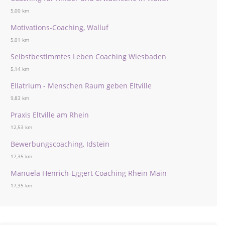
5,00 km
Motivations-Coaching, Walluf
5,01 km
Selbstbestimmtes Leben Coaching Wiesbaden
5,14 km
Ellatrium - Menschen Raum geben Eltville
9,83 km
Praxis Eltville am Rhein
12,53 km
Bewerbungscoaching, Idstein
17,35 km
Manuela Henrich-Eggert Coaching Rhein Main
17,35 km