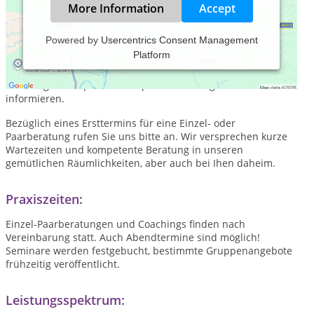
More Information
Accept
Powered by
Usercentrics Consent Management
Platform
Wir freue uns, wenn Sie sich unsere Website:
www.p-r-o-
ego.com
anschauen und sich dort bezüglich unserer
Coachings und speziell konzipierten RT-Programme
informieren.
Bezüglich eines Ersttermins für eine Einzel- oder
Paarberatung rufen Sie uns bitte an. Wir versprechen kurze
Wartezeiten und kompetente Beratung in unseren
gemütlichen Räumlichkeiten, aber auch bei Ihen daheim.
Praxiszeiten:
Einzel-Paarberatungen und Coachings finden nach
Vereinbarung statt. Auch Abendtermine sind möglich!
Seminare werden festgebucht, bestimmte Gruppenangebote
frühzeitig veröffentlicht.
Leistungsspektrum: