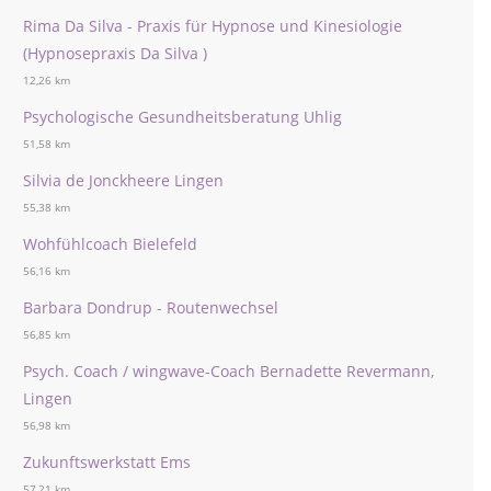
Rima Da Silva - Praxis für Hypnose und Kinesiologie
(Hypnosepraxis Da Silva )
12,26 km
Psychologische Gesundheitsberatung Uhlig
51,58 km
Silvia de Jonckheere Lingen
55,38 km
Wohfühlcoach Bielefeld
56,16 km
Barbara Dondrup - Routenwechsel
56,85 km
Psych. Coach / wingwave-Coach Bernadette Revermann,
Lingen
56,98 km
Zukunftswerkstatt Ems
57,21 km