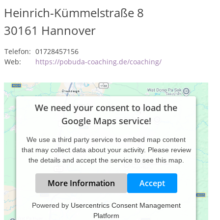
Heinrich-Kümmelstraße 8
30161
Hannover
Telefon:
01728457156
Web:
https://pobuda-coaching.de/coaching/
We need your consent to load the
Google Maps service!
We use a third party service to embed map content
that may collect data about your activity. Please review
the details and accept the service to see this map.
More Information
Accept
Powered by
Usercentrics Consent Management
Platform
Als Psychologe und Coach unterstütze ich Sie bei der Suche