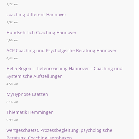
1,72 km
coaching-different Hannover
1,92 km
Hundsehrlich Coaching Hannover
3,66 km
ACP Coaching und Psycholgische Beratung Hannover
4,44 km
Hella Bogon – Tiefencoaching Hannover – Coaching und
Systemische Aufstellungen
4,58 km
MyHypnose Laatzen
8,16 km
Thiematik Hemmingen
9,99 km
wertgeschaetzt, Prozessbegleitung, psychologische
Beratung, Coaching Isernhagen