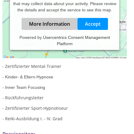
that may collect data about your activity. Please review
the details and accept the service to see this map.
More Information
Accept
Powered by
Usercentrics Consent Management
Platform
Ich biete folgende qualifizierte Ausbildungen:
- Hypnose-Ausbildung nach NGH
- Zertifizierter Mental-Trainer
- Kinder- & Eltern-Hypnose
- Inner Team Focusing
- Rückführungsleiter
- Zertifizierter Sport-Hypnotiseur
- Reiki-Ausbildung I. - IV. Grad