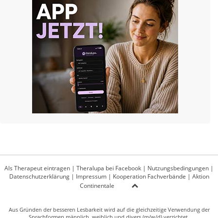
Als Therapeut eintragen
|
Theralupa bei Facebook
|
Nutzungsbedingungen
|
Datenschutzerklärung
|
Impressum
|
Kooperation Fachverbände
|
Aktion
Continentale
Aus Gründen der besseren Lesbarkeit wird auf die gleichzeitige Verwendung der
Sprachformen männlich, weiblich und divers (m/w/d) verzichtet.