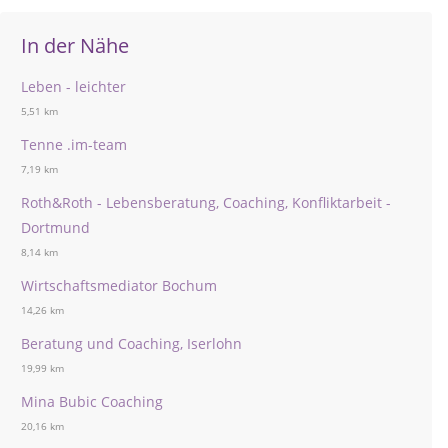
In der Nähe
Leben - leichter
5,51 km
Tenne .im-team
7,19 km
Roth&Roth - Lebensberatung, Coaching, Konfliktarbeit -
Dortmund
8,14 km
Wirtschaftsmediator Bochum
14,26 km
Beratung und Coaching, Iserlohn
19,99 km
Mina Bubic Coaching
20,16 km