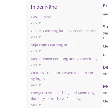
Pr
In der Nähe
na
Hassan Mohsen
24,49 km
So
Online-Coaching für Emotionale Freiheit
St
26,61 km
La
Anja Pape Coaching Bremen
Me
27,73 km
Unt
MPU Bremen Beratung und Vorbereitung
27,98 km
Be
Coach & Trainerin, Kirsten Kampmann-
At
Aydogan
Me
32,34 km
At
Energetisches Coaching und Mentoring
durch systemische Aufstellung
Me
42,84 km