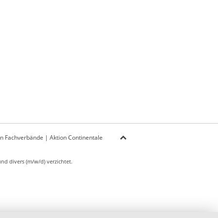
on Fachverbände
|
Aktion Continentale
d divers (m/w/d) verzichtet.