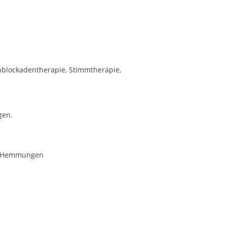
hblockadentherapie, Stimmtherapie,
gen.
de-Hemmungen