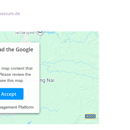
bassum.de
ad the Google
d map content that
 Please review the
 see this map.
Accept
nagement Platform
Seele.