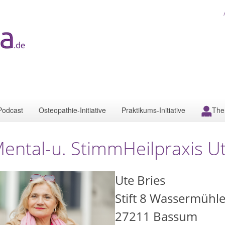
Podcast
Osteopathie-Initiative
Praktikums-Initiative
The
ental-u. StimmHeilpraxis U
Ute Bries
Stift 8 Wassermühl
27211
Bassum