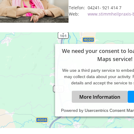
Telefon:
04241- 921 414 7
Web:
www.stimmheilpraxis-
We need your consent to lo
Maps service!
We use a third party service to embe
may collect data about your activity.
details and accept the service to
More Information
Powered by
Usercentrics Consent Ma
em-, Sprech- und Stimmtherapie, Stimmtraining
penfiebertherapie, Coaching, Regeneration für Körper, Geist und 