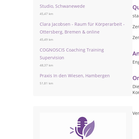
Studio, Schwanewede
Qu
45,47 km
sta
Clara Jacobsen - Raum für Körperarbeit -
Zer
Ottersberg, Bremen & online
Zer
45,49 km
COGNOSCIS Coaching Training
An
Supervision
Eng
48,37 km
Praxis In den Wiesen, Hambergen
On
51,81 km
Die
Ko
Ver