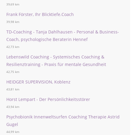
39,69 km
Frank Förster, Ihr Blicktiefe.Coach
39,98 km
TD-Coaching - Tanja Dahlhausen - Personal & Business-
Coach, psychologische Beraterin Hennef
42,73 km
Lebenswild Coaching - Systemisches Coaching &
Resilienztraining - Praxis für mentale Gesundheit
42,75 km
HEIDGER SUPERVISION, Koblenz
43,81 km
Horst Lempart - Der Persönlichkeitsstörer
43,94 km
Psychobionik Innenweltsurfen Coaching Therapie Astrid
Gugel
44,99 km