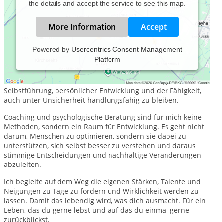
the details and accept the service to see this map.
More Information
Accept
Powered by
Usercentrics Consent Management
Platform
Ich begleite Menschen in Verantwortung dabei, in komplexen
Situationen Klarheit zu gewinnen, gute Entscheidungen zu
treffen und wirksam zu handeln. Mein Fokus liegt auf
Selbstführung, persönlicher Entwicklung und der Fähigkeit,
auch unter Unsicherheit handlungsfähig zu bleiben.
Coaching und psychologische Beratung sind für mich keine
Methoden, sondern ein Raum für Entwicklung. Es geht nicht
darum, Menschen zu optimieren, sondern sie dabei zu
unterstützen, sich selbst besser zu verstehen und daraus
stimmige Entscheidungen und nachhaltige Veränderungen
abzuleiten.
Ich begleite auf dem Weg die eigenen Stärken, Talente und
Neigungen zu Tage zu fördern und Wirklichkeit werden zu
lassen. Damit das lebendig wird, was dich ausmacht. Für ein
Leben, das du gerne lebst und auf das du einmal gerne
zurückblickst.