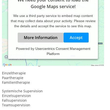
Google Maps service!
We use a third party service to embed map content
that may collect data about your activity. Please review
the details and accept the service to see this map.
More Information
Accept
Powered by
Usercentrics Consent Management
Platform
Coaching für Leitungs- und Führungskräfte
Coaching für mehr Lebensenergie
Systemisches Coaching
Einzeltherapie
Paartherapie
Familientherapie
Systemische Supervision
Einzelsupervision
Fallsupervision
Teamsupervision