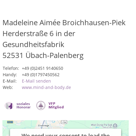
Madeleine Aimée Broichhausen-Piek
Herderstraße 6 in der
Gesundheitsfabrik
52531
Übach-Palenberg
Telefon:
+49 (0)2451 9140650
Handy:
+49 (0)1797450562
E-Mail:
E-Mail senden
Web:
www.mind-and-body.de
We need your consent to load the