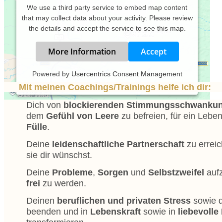
We use a third party service to embed map content
that may collect data about your activity. Please review
the details and accept the service to see this map.
More Information
Accept
Powered by
Usercentrics Consent Management
Platform
Mit meinen Coachings/Trainings helfe ich dir:
Dich von
blockierenden
Stimmungsschwanku
dem
Gefühl von Leere
zu befreien, für ein Leben
Fülle
.
Deine
leidenschaftliche
Partnerschaft
zu errei
sie dir wünschst.
Deine
Probleme
,
Sorgen
und
Selbstzweifel
auf
frei
zu werden.
Deinen
beruflichen und privaten
Stress
sowie 
beenden und in
Lebenskraft
sowie in
liebevolle