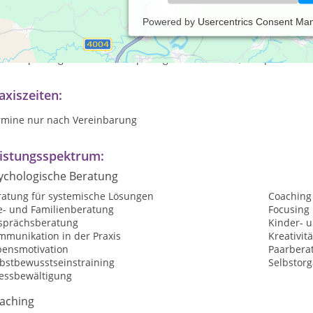
Powered by
Usercentrics Consent Ma
en Tag, ich bin Andreas Lenz, wurde 1963 in Wolfsburg geboren, bi
tstadt (bei Köln), in einer "Patchwork-Familie" und arbeite seit üb
tschsprachigen Raum als "Optiologischer Berater", "Corporate Artis
axiszeiten:
rmine nur nach Vereinbarung
istungsspektrum:
ychologische Beratung
ratung für systemische Lösungen
Coaching
e- und Familienberatung
Focusing
sprächsberatung
Kinder- 
mmunikation in der Praxis
Kreativit
bensmotivation
Paarbera
lbstbewusstseinstraining
Selbstorg
ressbewältigung
aching