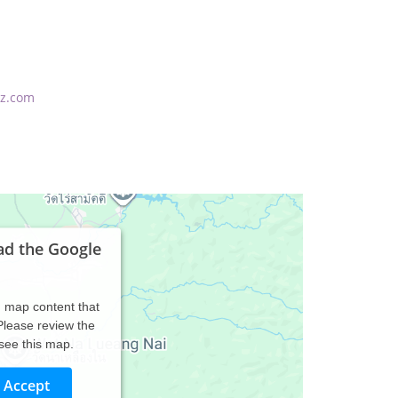
nz.com
ad the Google
d map content that
 Please review the
 see this map.
Accept