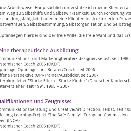
ne Arbeitsweise: Hauptsächlich unterstütze ich meine Klienten als
em Weg zu Selbsthilfe und Selbstwirksamkeit. Durch Förderung von F
scheidungsfähigkeit finden meine Klienten in strukturierten Proze
bstvertrauen, Selbstbestimmung, Selbstorganisation und Selbstreg
ptanliegen hierbei sind der freie Wille, die freie Wahl und das Ers
ine therapeutische Ausbildung:
ommunikations- und Marketingberater/-designer, selbst. seit 1980
systemischer Coach 2005 (DKDT)
ptiologe, Optiologischer Berater/Coach, seit 2006
ffene Perspektive (OP)-Trainer/Ausbilder, seit 2007
lternkursleiter "Starke Eltern - Starke Kinder" (Deutscher Kinders
ater/erzieher, seit 1991, 1995 + 2007
alifikationen und Zeugnisse:
ommunikationsberatung und Creative/Art Direction, selbst. seit 19
ifeLong Learning-Projekt "The Safe Family", European Commission, 1
eit (INQA)
systemischer Coach 2005 (DKDT)