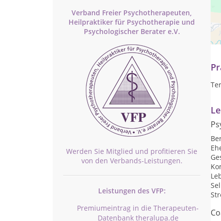
Verband Freier Psychotherapeuten,
Heilpraktiker für Psychotherapie und
Gut
Psychologischer Berater e.V.
Erf
deu
Pr
Te
Le
Ps
Be
Eh
Werden Sie Mitglied und profitieren Sie
Ge
von den Verbands-Leistungen.
Ko
Le
Se
Leistungen des VFP:
St
Premiumeintrag in die Therapeuten-
Co
Datenbank theralupa.de