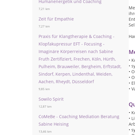
Humanenergetik und Coaching
Mei
7,21 km
ihr
Zeit für Empathie
Ent
Sel
7,27 km
Praxis für Klangtherapie & Coaching -
Hau
Klopfakupressur EFT - Focusing -
Me
Imaginäre Körperreisen nach Sabine
Fruth Zertifiziert, Frechen, Köln, Hürth,
• K
• 
Pulheim, Brauweiler, Bergheim, Erftstadt,
• O
Sindorf, Kerpen, Lindenthal, Weiden,
• O
Aachen, Rheydt, Düsseldorf
• E
• V
9,85 km
Sowilo Spirit
Qu
12,87 km
• K
CoMeBe - Coaching Mediation Beratung
• L
Sabine Heising
Arb
• 
13,46 km