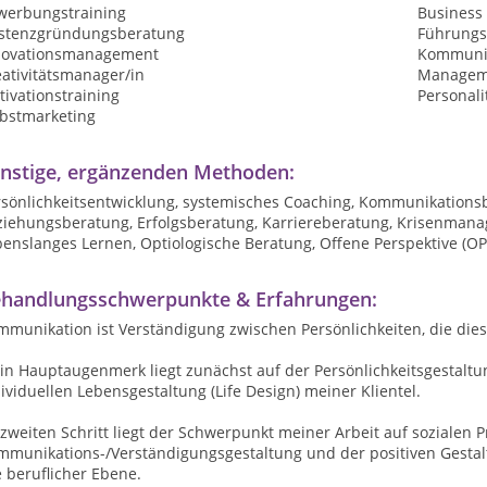
werbungstraining
Business
istenzgründungsberatung
Führungs
novationsmanagement
Kommunik
ativitätsmanager/in
Manageme
ivationstraining
Personali
lbstmarketing
nstige, ergänzenden Methoden:
rsönlichkeitsentwicklung, systemisches Coaching, Kommunikations
ziehungsberatung, Erfolgsberatung, Karriereberatung, Krisenmanag
enslanges Lernen, Optiologische Beratung, Offene Perspektive (OP
handlungsschwerpunkte & Erfahrungen:
munikation ist Verständigung zwischen Persönlichkeiten, die diese
n Hauptaugenmerk liegt zunächst auf der Persönlichkeitsgestaltun
ividuellen Lebensgestaltung (Life Design) meiner Klientel.
zweiten Schritt liegt der Schwerpunkt meiner Arbeit auf sozialen P
munikations-/Verständigungsgestaltung und der positiven Gestaltu
 beruflicher Ebene.