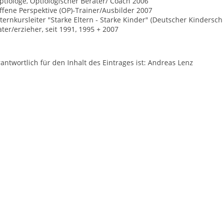
ptiologe, Optiologischer Berater/ Coach 2006
ffene Perspektive (OP)-Trainer/Ausbilder 2007
lternkursleiter "Starke Eltern - Starke Kinder" (Deutscher Kinders
ater/erzieher, seit 1991, 1995 + 2007
antwortlich für den Inhalt des Eintrages ist: Andreas Lenz