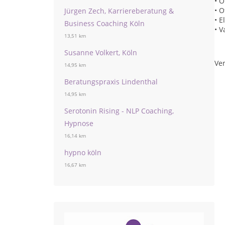
• O
• O
Jürgen Zech, Karriereberatung &
• E
Business Coaching Köln
• V
13,51 km
Susanne Volkert, Köln
Ver
14,95 km
Beratungspraxis Lindenthal
14,95 km
Serotonin Rising - NLP Coaching,
Hypnose
16,14 km
hypno köln
16,67 km