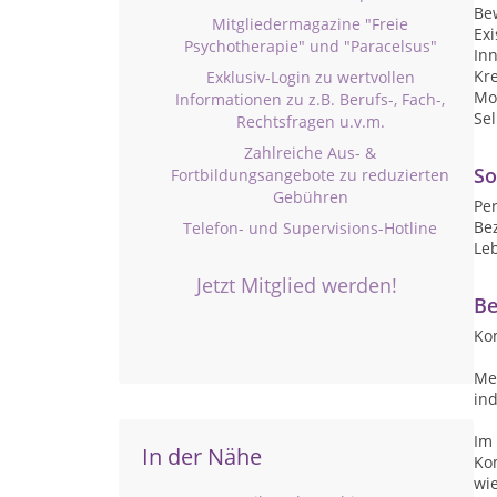
Be
Mitgliedermagazine "Freie
Ex
Psychotherapie" und "Paracelsus"
In
Kre
Exklusiv-Login zu wertvollen
Mot
Informationen zu z.B. Berufs-, Fach-,
Se
Rechtsfragen u.v.m.
Zahlreiche Aus- &
So
Fortbildungsangebote zu reduzierten
Gebühren
Pe
Be
Telefon- und Supervisions-Hotline
Leb
Jetzt Mitglied werden!
Be
Kom
Mei
ind
Im 
In der Nähe
Kom
wie