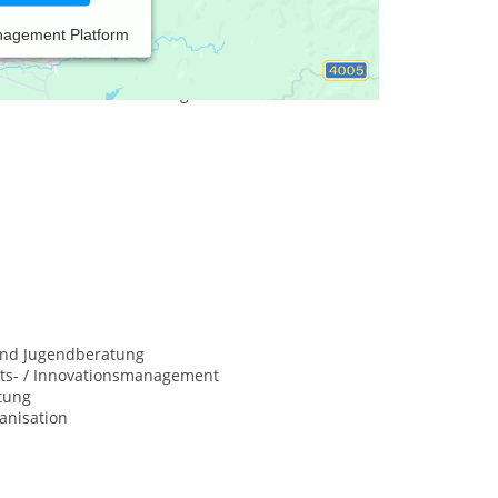
nagement Platform
n Vater von 3 wundervollen Töchtern, lebe in in
er 25 Jahren selbständig im gesamten
t" und "Life/Social Designer".
und Jugendberatung
äts- / Innovationsmanagement
tung
anisation