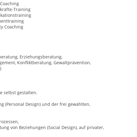
 Coaching
kräfte-Training
ationstraining
nttraining
ty Coaching
beratung, Erziehungsberatung,
ement, Konfliktberatung, Gewaltprävention,
)
 selbst gestalten.
g (Personal Design) und der frei gewählten,
rozessen,
ng von Beziehungen (Social Design), auf privater,