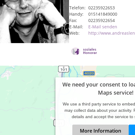
Telefon:
02235922653
Handy:
015141849000
Fax:
02235922654
E-Mail:
E-Mail senden
Web:
http://www.andreasle
We need your consent to lo
Maps service!
We use a third party service to embe
may collect data about your activity.
details and accept the service to
More Information